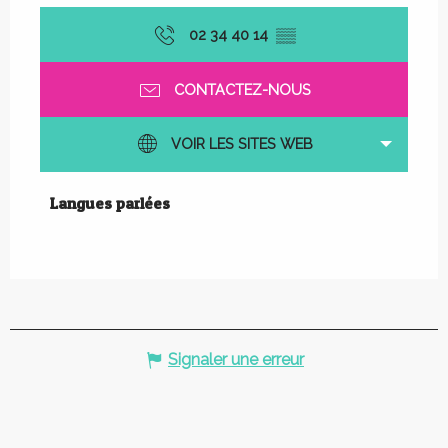
02 34 40 14
▒▒
CONTACTEZ-NOUS
VOIR LES SITES WEB
Langues parlées
Langues parlées
Signaler une erreur