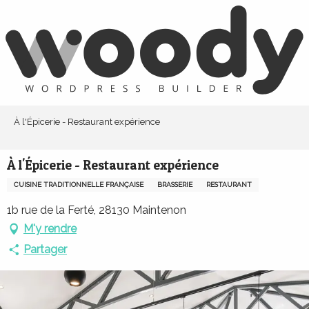
Aller
au
contenu
principal
À l'Épicerie - Restaurant expérience
À l'Épicerie - Restaurant expérience
CUISINE TRADITIONNELLE FRANÇAISE
BRASSERIE
RESTAURANT
1b rue de la Ferté, 28130 Maintenon
M'y rendre
Partager