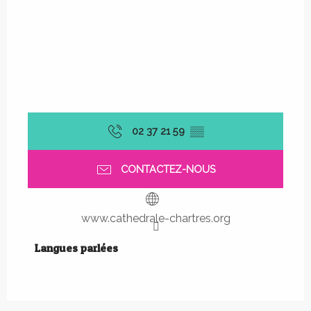
02 37 21 59
▒▒
CONTACTEZ-NOUS
www.cathedrale-chartres.org
Langues parlées
Langues parlées