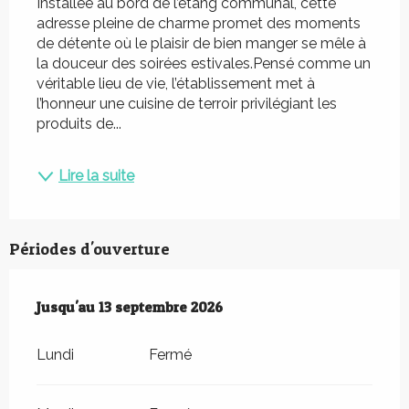
Installée au bord de l’étang communal, cette 
adresse pleine de charme promet des moments 
de détente où le plaisir de bien manger se mêle à 
la douceur des soirées estivales.Pensé comme un 
véritable lieu de vie, l’établissement met à 
l’honneur une cuisine de terroir privilégiant les 
produits de...
Lire la suite
Périodes d'ouverture
Du
Jusqu'au
22 juin 2026
13 septembre 2026
au
13 septembre 2026
Lundi
Fermé