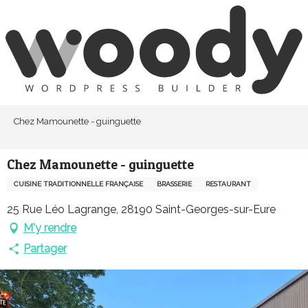
Aller
au
contenu
principal
Chez Mamounette - guinguette
Chez Mamounette - guinguette
CUISINE TRADITIONNELLE FRANÇAISE
BRASSERIE
RESTAURANT
25 Rue Léo Lagrange, 28190 Saint-Georges-sur-Eure
M'y rendre
Partager