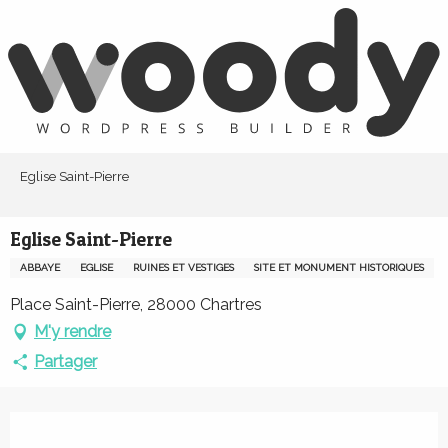
Aller
au
contenu
principal
Eglise Saint-Pierre
Eglise Saint-Pierre
ABBAYE
EGLISE
RUINES ET VESTIGES
SITE ET MONUMENT HISTORIQUES
Place Saint-Pierre, 28000 Chartres
M'y rendre
Partager
Ouverture et coordonnées