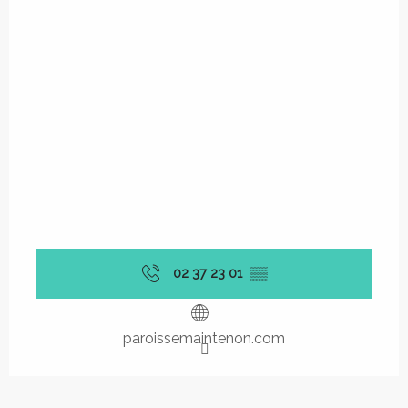
02 37 23 01
▒▒
paroissemaintenon.com