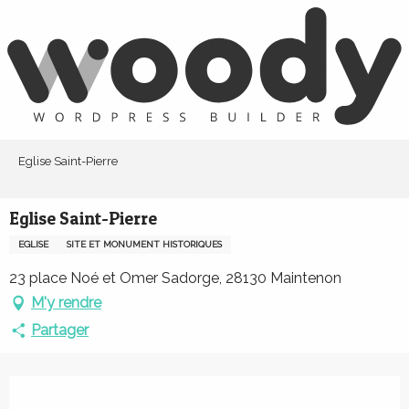
Aller
au
contenu
principal
Eglise Saint-Pierre
Eglise Saint-Pierre
EGLISE
SITE ET MONUMENT HISTORIQUES
23 place Noé et Omer Sadorge, 28130 Maintenon
M'y rendre
Partager
Ouverture et coordonnées