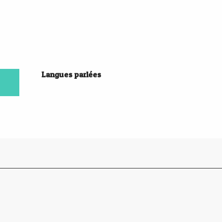
Langues parlées
Langues parlées