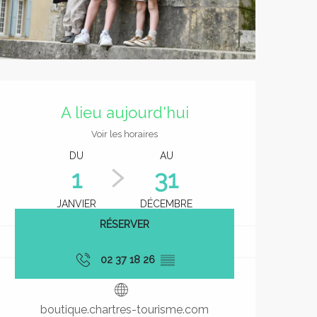
Ouverture et coordonnées
A lieu aujourd'hui
Voir les horaires
DU
AU
1
31
JANVIER
DÉCEMBRE
RÉSERVER
02 37 18 26
▒▒
boutique.chartres-tourisme.com