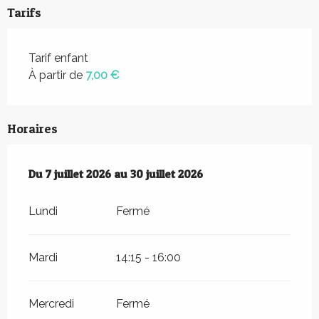
Tarifs
Tarif enfant
À partir de
7,00 €
Horaires
Du
Du
7 juillet 2026
7 juillet 2026
au
au
30 juillet 2026
30 juillet 2026
Lundi
Fermé
Mardi
14:15 - 16:00
Mercredi
Fermé