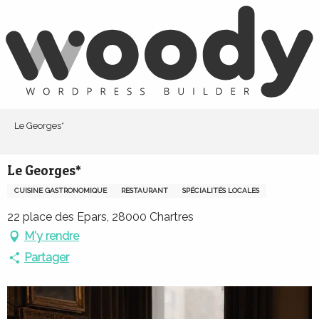
Aller
au
contenu
principal
Le Georges*
Le Georges*
CUISINE GASTRONOMIQUE
RESTAURANT
SPÉCIALITÉS LOCALES
22 place des Epars, 28000 Chartres
M'y rendre
Partager