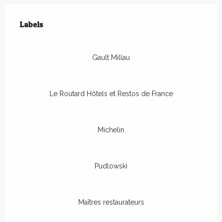
Offres de prestations
Labels
Labels
Gault Millau
Le Routard Hôtels et Restos de France
Michelin
Pudlowski
Maîtres restaurateurs