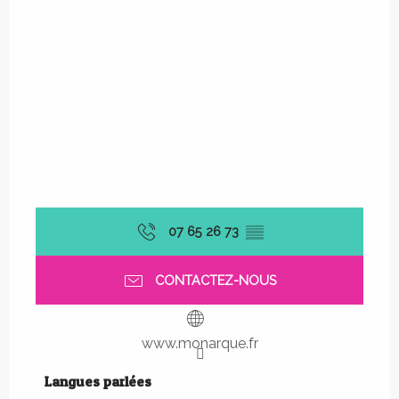
07 65 26 73
▒▒
CONTACTEZ-NOUS
www.monarque.fr
Langues parlées
Langues parlées