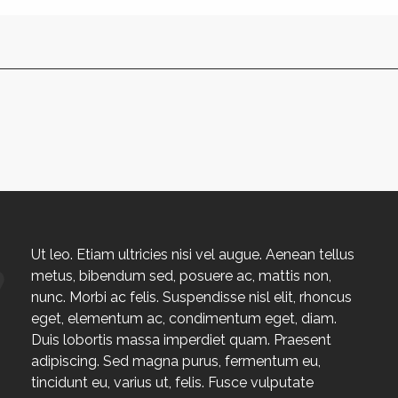
Ut leo. Etiam ultricies nisi vel augue. Aenean tellus
metus, bibendum sed, posuere ac, mattis non,
nunc. Morbi ac felis. Suspendisse nisl elit, rhoncus
eget, elementum ac, condimentum eget, diam.
Duis lobortis massa imperdiet quam. Praesent
adipiscing. Sed magna purus, fermentum eu,
tincidunt eu, varius ut, felis. Fusce vulputate