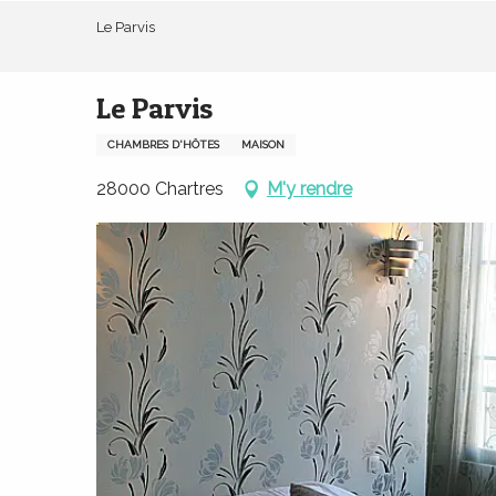
Aller
Le Parvis
au
contenu
principal
Le Parvis
CHAMBRES D'HÔTES
MAISON
28000 Chartres
M'y rendre