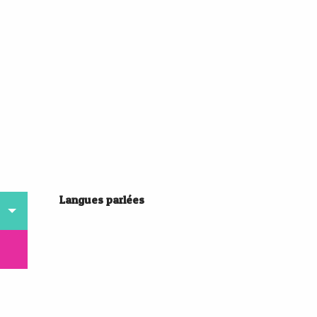
Langues parlées
Langues parlées