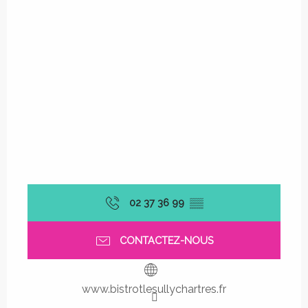
02 37 36 99
▒▒
CONTACTEZ-NOUS
www.bistrotlesullychartres.fr