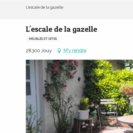
Aller
L'escale de la gazelle
au
contenu
principal
L'escale de la gazelle
MEUBLÉS ET GÎTES
28300 Jouy
M'y rendre