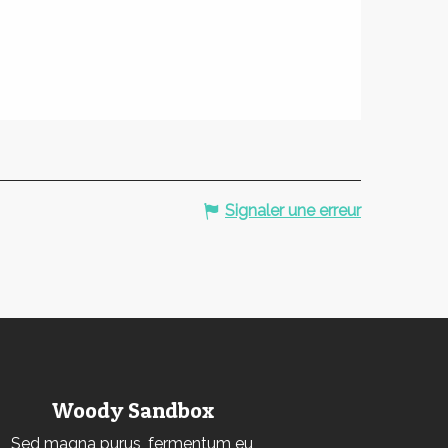
Signaler une erreur
Woody Sandbox
Sed magna purus, fermentum eu,