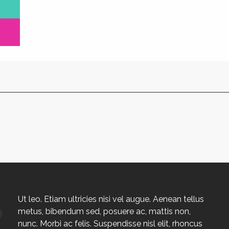
Ut leo. Etiam ultricies nisi vel augue. Aenean tellus
metus, bibendum sed, posuere ac, mattis non,
nunc. Morbi ac felis. Suspendisse nisl elit, rhoncus