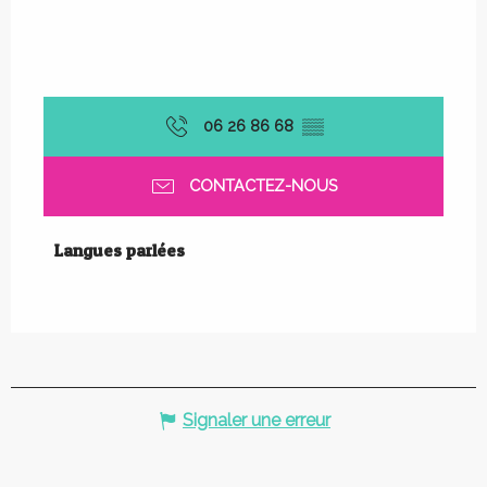
06 26 86 68
▒▒
CONTACTEZ-NOUS
Langues parlées
Langues parlées
Signaler une erreur