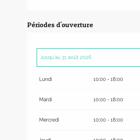
Périodes d'ouverture
Jusqu'au
31 août 2026
Du
1 avril 2026
au
30 juin 2026
Lundi
10:00 - 18:00
Du
1 septembre 2026
au
30 octobre 2026
Mardi
10:00 - 18:00
Du
1 novembre 2026
au
29 novembre 202
Mercredi
10:00 - 18:00