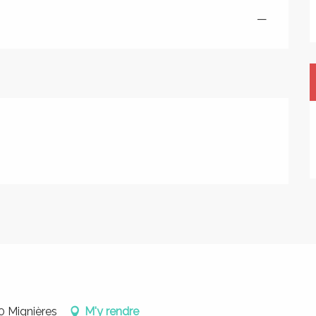
—
0 Mignières
M'y rendre