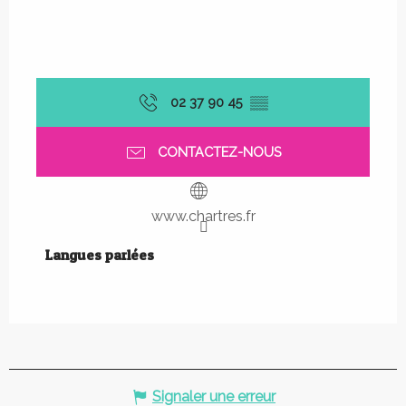
02 37 90 45
▒▒
CONTACTEZ-NOUS
www.chartres.fr
Langues parlées
Langues parlées
Signaler une erreur