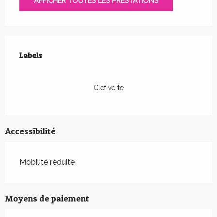
AFFICHER TOUTES LES PRESTATIONS
Offres de prestations
Labels
Labels
Clef verte
Accessibilité
Mobilité réduite
Moyens de paiement