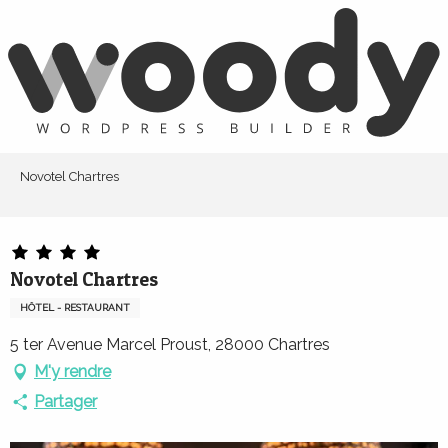
Aller
au
contenu
principal
Novotel Chartres
Novotel Chartres
HÔTEL - RESTAURANT
5 ter Avenue Marcel Proust, 28000 Chartres
M'y rendre
Partager