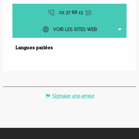
02 37 88 13
▒▒
VOIR LES SITES WEB
Langues parlées
Langues parlées
Signaler une erreur