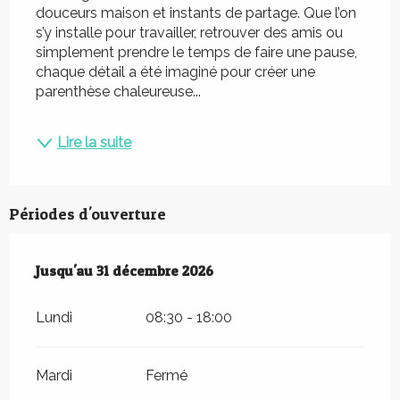
douceurs maison et instants de partage. Que l’on 
s’y installe pour travailler, retrouver des amis ou 
simplement prendre le temps de faire une pause, 
chaque détail a été imaginé pour créer une 
parenthèse chaleureuse...
Lire la suite
Périodes d'ouverture
Du
Jusqu'au
22 juin 2026
31 décembre 2026
au
31 décembre 2026
Lundi
08:30 - 18:00
Mardi
Fermé